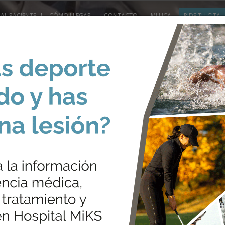
AL PACIENTE
CÓMO LLEGAR
CONTACTO
MI UCA
PIDE TU CITA
UNIDADES
UCA INFANTIL
SE
RO