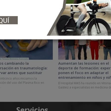
IAS
NOTICIAS
os cambiando la
Aumentan las lesiones en el
rsación en traumatología:
deporte de formación: exper
rvar antes que sustituir
ponen el foco en adaptar el
entrenamiento en niños y ni
inticinco años iniciamos la
ción del uso del Plasma Rico en
El Hospital MiKS ha reunido en Vitoria
.
Gasteiz a especialistas en medicina d
Servicios