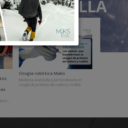
RODILLA
SERVICIOS
Cirugía robótica Mako
tos
Medicina avanzada y personalizada en
cirugía de prótesis de cadera y rodilla.
ñas
-
epor...