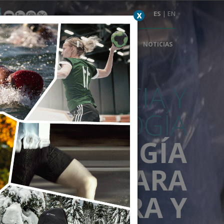
ES
|
EN
X
RVICIOS
PATOLOGÍAS
INVESTIGACIÓN
NOTICIAS
EXPERIENCIA Y
TECNOLOGÍA
CIRUGÍA
BÓTICA PARA
CADERA Y