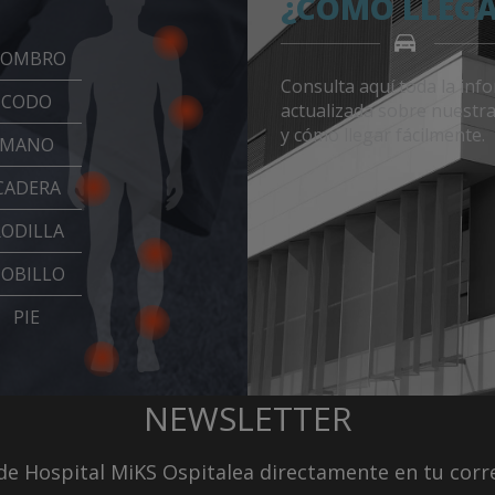
¿CÓMO LLEG
OMBRO
Consulta aquí toda la inf
CODO
actualizada sobre nuestr
y cómo llegar fácilmente.
MANO
CADERA
RODILLA
OBILLO
PIE
NEWSLETTER
d de Hospital MiKS Ospitalea directamente en tu corr