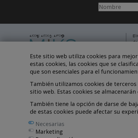
El 
de
pa
mu
Este sitio web utiliza cookies para mejo
pe
estas cookies, las cookies que se clasif
se
que son esenciales para el funcionamient
inv
me
Hospital MiKS Ospitalea
También utilizamos cookies de terceros 
C/ Duque de Wellington, 33
sitio web. Estas cookies se almacenarán
Mi
01010 - Vitoria-Gasteiz
Li
Tel. +34 945 252 077
También tiene la opción de darse de baja
Co
pacientes@hospitalmiks.com
de estas cookies puede afectar su exper
To
Necesarias
R.
Marketing
Ef