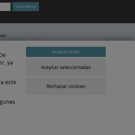
nte
Aceptar todas
 De
r, ya
Aceptar seleccionadas
za este
Rechazar cookies
d
lgunas