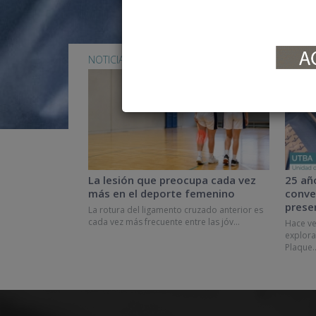
NOTICIAS
NOTIC
La lesión que preocupa cada vez
25 añ
más en el deporte femenino
conve
prese
La rotura del ligamento cruzado anterior es
cada vez más frecuente entre las jóv...
Hace ve
explora
Plaque..