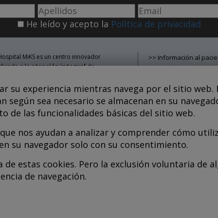
He leído y acepto la
Política de privacidad
Hospital MiKS es un centro innovador
>> Información al pacie
dicado a la
atención integral
de
>> Noticias
tologías del
sistema
>> Contacto
sculoesquelético
, tanto en edad
rar su experiencia mientras navega por el sitio web.
>> Cómo llegar
diátrica como adulta, que combina
ican según sea necesario se almacenan en su navegado
>> Servicios
rvicios médicos avanzados con
>> Equipo
o de las funcionalidades básicas del sitio web.
estigación, formación y divulgación en
>> Aviso legal
dicina regenerativa
.
que nos ayudan a analizar y comprender cómo utili
>> Política de cookies
>> Política de privacida
 en su navegador solo con su consentimiento.
kel Sánchez, MD PhD.
cenciado en Medicina y Cirugía.
 de estas cookies. Pero la exclusión voluntaria de a
pyright © 2026
iencia de navegación.
dos los derechos reservados
P.S. Nº 99/25
iciencia energética –