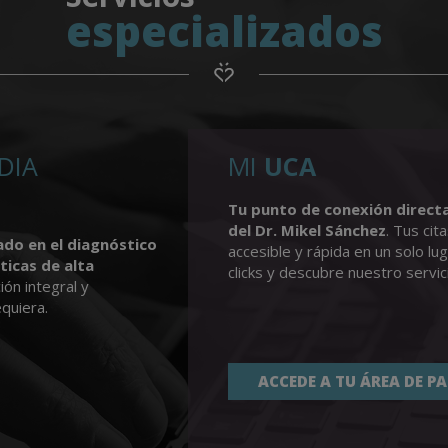
especializados
DIA
MI
UCA
Tu punto de conexión directa
del Dr. Mikel Sánchez
.
Tus cit
zado
en el diagnóstico
accesible y rápida en un solo lu
icas de alta
clicks y descubre nuestro servic
ión integral y
quiera.
ACCEDE A TU ÁREA DE P