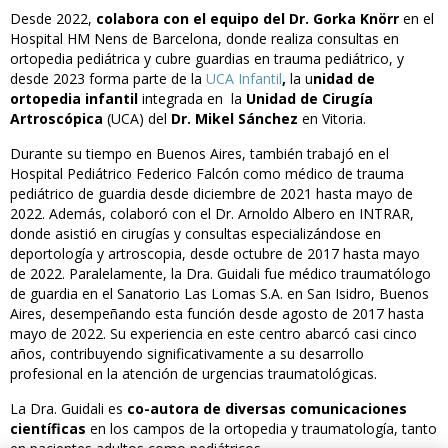
Desde 2022,
colabora con el equipo del Dr. Gorka Knörr
en el
Hospital HM Nens de Barcelona, donde realiza consultas en
ortopedia pediátrica y cubre guardias en trauma pediátrico, y
desde 2023 forma parte de la
UCA Infantil
,
la u
nidad de
ortopedia infantil
integrada en la
Unidad de Cirugía
Artroscópica
(UCA) del
Dr. Mikel Sánchez
en Vitoria.
Durante su tiempo en Buenos Aires, también trabajó en el
Hospital Pediátrico Federico Falcón como médico de trauma
pediátrico de guardia desde diciembre de 2021 hasta mayo de
2022. Además, colaboró con el Dr. Arnoldo Albero en INTRAR,
donde asistió en cirugías y consultas especializándose en
deportología y artroscopia, desde octubre de 2017 hasta mayo
de 2022. Paralelamente, la Dra. Guidali fue médico traumatólogo
de guardia en el Sanatorio Las Lomas S.A. en San Isidro, Buenos
Aires, desempeñando esta función desde agosto de 2017 hasta
mayo de 2022. Su experiencia en este centro abarcó casi cinco
años, contribuyendo significativamente a su desarrollo
profesional en la atención de urgencias traumatológicas.
La Dra. Guidali es
co-autora de diversas comunicaciones
científicas
en los campos de la ortopedia y traumatología, tanto