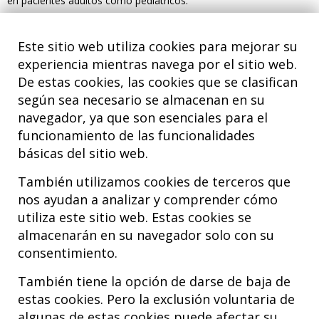
en pacientes adultos como pediátricos.
Su trayectoria académica y profesional refleja un fuerte
compromiso con la especialización en ortopedia y traumatología
Este sitio web utiliza cookies para mejorar su
pediátrica, destacándose por su dedicación tanto en el ámbito
experiencia mientras navega por el sitio web.
clínico como en el quirúrgico.
De estas cookies, las cookies que se clasifican
>>>
Conoce la UCA Infantil
según sea necesario se almacenan en su
navegador, ya que son esenciales para el
funcionamiento de las funcionalidades
básicas del sitio web.
También utilizamos cookies de terceros que
nos ayudan a analizar y comprender cómo
utiliza este sitio web. Estas cookies se
almacenarán en su navegador solo con su
consentimiento.
Hospital MiKS Ospitalea
C/ Duque de Wellington, 33
También tiene la opción de darse de baja de
01010 - Vitoria-Gasteiz
estas cookies. Pero la exclusión voluntaria de
Tel. +34 945 252 077
algunas de estas cookies puede afectar su