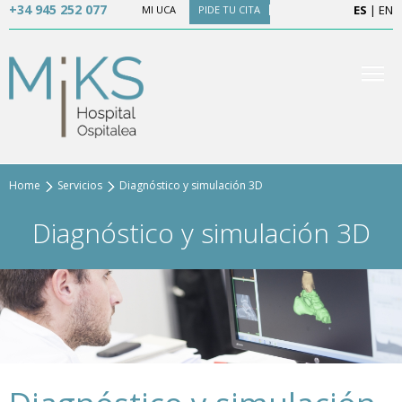
+34 945 252 077
ES
|
EN
MI UCA
PIDE TU CITA
Home
Servicios
Diagnóstico y simulación 3D
Diagnóstico y simulación 3D