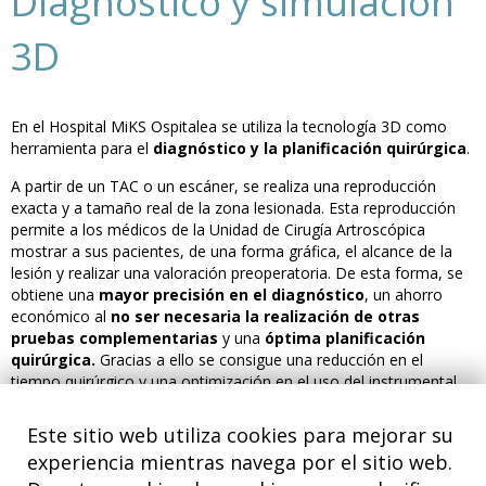
Diagnóstico y simulación
3D
En el Hospital MiKS Ospitalea se utiliza la tecnología 3D como
herramienta para el
diagnóstico y la planificación quirúrgica
.
A partir de un TAC o un escáner, se realiza una reproducción
exacta y a tamaño real de la zona lesionada. Esta reproducción
permite a los médicos de la Unidad de Cirugía Artroscópica
mostrar a sus pacientes, de una forma gráfica, el alcance de la
lesión y realizar una valoración preoperatoria. De esta forma, se
obtiene una
mayor precisión en el diagnóstico
, un ahorro
económico al
no ser necesaria la realización de otras
pruebas complementarias
y una
óptima planificación
quirúrgica.
Gracias a ello se consigue una reducción en el
tiempo quirúrgico y una optimización en el uso del instrumental
e implantes a utilizar.
Este sitio web utiliza cookies para mejorar su
El uso de este sistema es personalizado para cada paciente y es
experiencia mientras navega por el sitio web.
el equipo médico de la Unidad de Cirugía Artroscópica quien
valorará y asesorará al paciente sobre la conveniencia de la