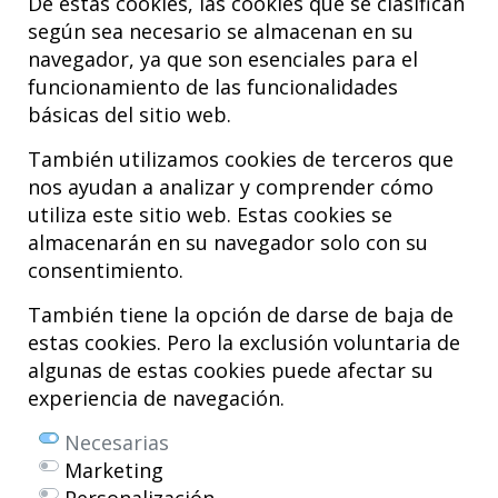
De estas cookies, las cookies que se clasifican
utilización de esta innovadora técnica.
según sea necesario se almacenan en su
navegador, ya que son esenciales para el
funcionamiento de las funcionalidades
básicas del sitio web.
También utilizamos cookies de terceros que
nos ayudan a analizar y comprender cómo
utiliza este sitio web. Estas cookies se
almacenarán en su navegador solo con su
consentimiento.
Hospital MiKS Ospitalea
C/ Duque de Wellington, 33
También tiene la opción de darse de baja de
01010 - Vitoria-Gasteiz
estas cookies. Pero la exclusión voluntaria de
Tel. +34 945 252 077
algunas de estas cookies puede afectar su
pacientes@hospitalmiks.com
experiencia de navegación.
El Hospital MiKS es un centro innovador dedicado a la
atención integral
Necesarias
de patologías del
sistema musculoesquelético
, tanto en edad
Marketing
pediátrica como adulta, que combina servicios médicos avanzados con