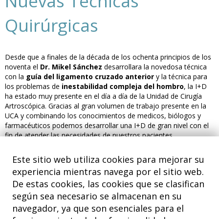
Nuevas Técnicas
Quirúrgicas
Desde que a finales de la década de los ochenta principios de los
noventa el
Dr. Mikel Sánchez
desarrollara la novedosa técnica
con la
guía del ligamento cruzado anterior
y la técnica para
los problemas de
inestabilidad compleja del hombro
, la I+D
ha estado muy presente en el día a día de la Unidad de Cirugía
Artroscópica. Gracias al gran volumen de trabajo presente en la
UCA y combinando los conocimientos de medicos, biólogos y
farmacéuticos podemos desarrollar una I+D de gran nivel con el
fin de atender las necesidades de nuestros pacientes.
Teniendo como objetivo desarrollar una investigación de calidad,
Este sitio web utiliza cookies para mejorar su
clínica y preclínica, que sirva como herramienta a disposición de la
experiencia mientras navega por el sitio web.
sociedad para mejorar la calidad de vida de la población, la UCA
está en una costante búsqueda del desarrollo de
nuevas
De estas cookies, las cookies que se clasifican
técnicas quirúrgicas
para aplicar tratamientos novedosos.
según sea necesario se almacenan en su
navegador, ya que son esenciales para el