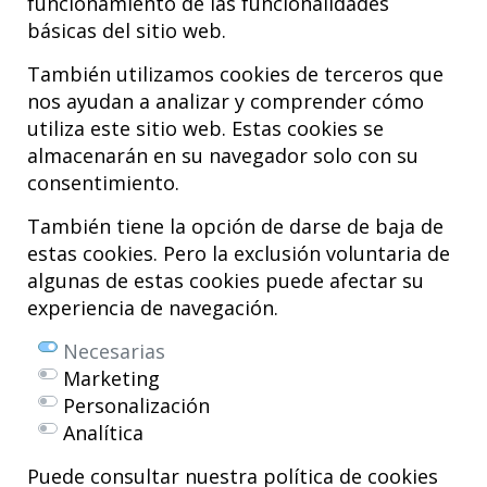
funcionamiento de las funcionalidades
básicas del sitio web.
También utilizamos cookies de terceros que
nos ayudan a analizar y comprender cómo
utiliza este sitio web. Estas cookies se
almacenarán en su navegador solo con su
consentimiento.
Hospital MiKS Ospitalea
C/ Duque de Wellington, 33
También tiene la opción de darse de baja de
01010 - Vitoria-Gasteiz
estas cookies. Pero la exclusión voluntaria de
Tel. +34 945 252 077
algunas de estas cookies puede afectar su
pacientes@hospitalmiks.com
experiencia de navegación.
El Hospital MiKS es un centro innovador dedicado a la
atención integral
Necesarias
de patologías del
sistema musculoesquelético
, tanto en edad
Marketing
pediátrica como adulta, que combina servicios médicos avanzados con
Personalización
investigación, formación y divulgación en
medicina regenerativa
.
Analítica
Mikel Sánchez, MD PhD.
Licenciado en Medicina y Cirugía.
Puede consultar nuestra política de cookies