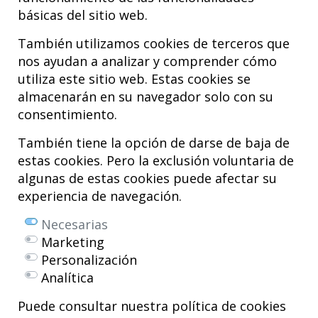
básicas del sitio web.
También utilizamos cookies de terceros que
nos ayudan a analizar y comprender cómo
utiliza este sitio web. Estas cookies se
almacenarán en su navegador solo con su
consentimiento.
Hospital MiKS Ospitalea
C/ Duque de Wellington, 33
También tiene la opción de darse de baja de
01010 - Vitoria-Gasteiz
estas cookies. Pero la exclusión voluntaria de
Tel. +34 945 252 077
algunas de estas cookies puede afectar su
pacientes@hospitalmiks.com
experiencia de navegación.
El Hospital MiKS es un centro innovador dedicado a la
atención integral
Necesarias
de patologías del
sistema musculoesquelético
, tanto en edad
Marketing
pediátrica como adulta, que combina servicios médicos avanzados con
Personalización
investigación, formación y divulgación en
medicina regenerativa
.
Analítica
Mikel Sánchez, MD PhD.
Licenciado en Medicina y Cirugía.
Puede consultar nuestra política de cookies