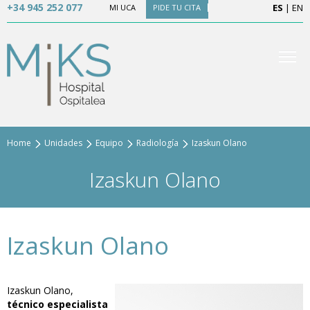
+34 945 252 077
ES
|
EN
MI UCA
PIDE TU CITA
Home
Unidades
Equipo
Radiología
Izaskun Olano
Izaskun Olano
Izaskun Olano
Izaskun Olano,
técnico especialista