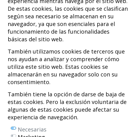
experiencia mientras navega por el sitio web.
diversos equipos, destaca por su sensibilidad y empatía hacia los
pacientes, ofreciendo un acompañamiento cercano que prioriza
De estas cookies, las cookies que se clasifican
su cuidado y seguridad.
según sea necesario se almacenan en su
navegador, ya que son esenciales para el
funcionamiento de las funcionalidades
básicas del sitio web.
También utilizamos cookies de terceros que
nos ayudan a analizar y comprender cómo
utiliza este sitio web. Estas cookies se
almacenarán en su navegador solo con su
consentimiento.
Hospital MiKS Ospitalea
C/ Duque de Wellington, 33
También tiene la opción de darse de baja de
01010 - Vitoria-Gasteiz
estas cookies. Pero la exclusión voluntaria de
Tel. +34 945 252 077
algunas de estas cookies puede afectar su
pacientes@hospitalmiks.com
experiencia de navegación.
El Hospital MiKS es un centro innovador dedicado a la
atención integral
Necesarias
de patologías del
sistema musculoesquelético
, tanto en edad