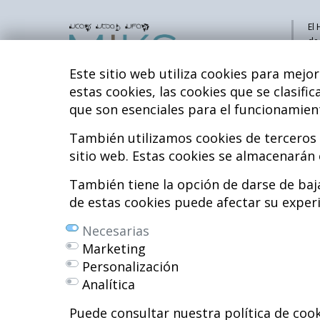
El 
de
pa
mu
Este sitio web utiliza cookies para mejo
pe
estas cookies, las cookies que se clasif
se
que son esenciales para el funcionamient
inv
me
Hospital MiKS Ospitalea
También utilizamos cookies de terceros 
C/ Duque de Wellington, 33
sitio web. Estas cookies se almacenarán
Mi
01010 - Vitoria-Gasteiz
Li
Tel. +34 945 252 077
También tiene la opción de darse de baja
Co
pacientes@hospitalmiks.com
de estas cookies puede afectar su exper
To
Necesarias
R.
Marketing
Ef
Personalización
Ne
Analítica
Di
Puede consultar nuestra política de cook
Pr