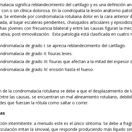
alacia significa reblandecimiento del cartílago y es una definición an
 con o sin clínica dolorosa. En la condropatía la lesión anátomo-patoló
a. Se entiende por condromalacia rotuliana dolor en la cara anterior d
ada, al bajar escaleras-pendientes, chasquidos articulares y episodi
as jóvenes con frecuencia bilateral y entre las causas figuran la mec
tiva, post-inmovilización. Esta patología está clasificada en cuatro n
ndromalacia de grado I: se aprecia reblandecimiento del cartílago.
ndromalacia de grado II: fisuras leves.
ndromalacia de grado III: fisuras que afectan a la mitad del espesor d
ndromalacia de grado IV: erosión hasta el hueso.
s
n de la condromalacia rotuliana se debe a que el desplazamiento de la 
Entre las causas, se encuentran un mal alineamiento rotuliano, debil
ades que fuerzan la rótula como saltar o correr.
as
ción intermitente: a menudo este es el único síntoma. Se debe a fragm
ticulación irritan la sinovial, que responde produciendo más líquido si