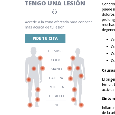
TENGO UNA LESIÓN
Condrom
puede ir
doloros
prolong
Accede a la zona afectada para conocer
muchach
más acerca de tu lesión
degenera
PIDE TU CITA
Co
Co
HOMBRO
Co
CODO
Co
MANO
Causa
CADERA
El orige
fémur. 
RODILLA
activid
TOBILLO
Síntom
PIE
Inflama
de la ar