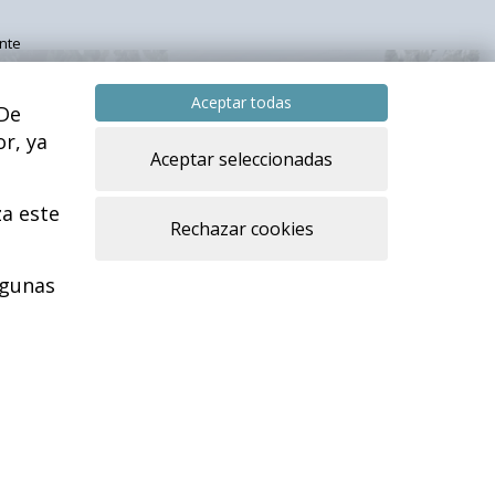
nte
Aceptar todas
 De
r, ya
Aceptar seleccionadas
za este
Rechazar cookies
d
lgunas