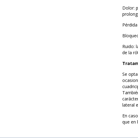
Dolor: 
prolong
Pérdida
Bloqueo:
Ruido: l
de la ró
Tratam
Se opta
ocasione
cuadrici
También
carácte
lateral 
En caso
que en 