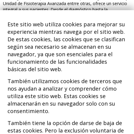
Unidad de Fisioterapia Avanzada entrre otras, ofrece un servicio
integral a sus pacientes. Desde el diagnóstico hasta la
rehabilitación, pasando por los diferentes tratamientos como la
cirugía o las terapias biológicas para la
recuperación de todo
Este sitio web utiliza cookies para mejorar su
tipo de lesiones traumatológicas del aparato locomotor.
experiencia mientras navega por el sitio web.
Esto incluye lesiones en las principales articulaciones y
De estas cookies, las cookies que se clasifican
extremidades: cadera, rodilla, tobillo, pie, hombro, codo y mano.
según sea necesario se almacenan en su
navegador, ya que son esenciales para el
funcionamiento de las funcionalidades
básicas del sitio web.
También utilizamos cookies de terceros que
nos ayudan a analizar y comprender cómo
utiliza este sitio web. Estas cookies se
almacenarán en su navegador solo con su
consentimiento.
Hospital MiKS Ospitalea
C/ Duque de Wellington, 33
También tiene la opción de darse de baja de
01010 - Vitoria-Gasteiz
estas cookies. Pero la exclusión voluntaria de