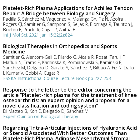
Platelet-Rich Plasma Applications for Achilles Tendon
Repair: A Bridge between Biology and Surgery.
Padilla S, Sánchez M, Vaquerizo V, Malanga GA, Fiz N, Azofra J,
Rogers CJ, Samitier G, Sampson S, Seijas R, Elorriaga R, Taunton J,
Boehm F, Prado R, Cugat R, Anitua E.
Int J Mol Sci. 2021 Jan 15;22(2):824
Biological Therapies in Orthopedics and Sports
Medicine
Samitier G, Alentorn-Geli E, Filardo G, Aicale R, Rosati Tarulli F,
Maffulli N, Trams E, Kaminska K, Pomianowski S, Kaminski R,
Sánchez M, Delgado D, Garate A, Sánchez P, Bilbao A, Fiz N, Dallo
I, Kumar V, Gobbi A, Cugat R
ESSKA Instructional Course Lecture Book pp 227-253
Response to the letter to the editor concerning the
article “Platelet-rich plasma for the treatment of knee
osteoarthritis: an expert opinion and proposal for a
novel classification and coding system”
Di Matteo B, Kon E, Delgado D, Sánchez M
Expert Opinion on Biological Therapy
Regarding “Intra-Articular Injections of Hyaluronic Acid
or Steroid Associated With Better Outcomes Than
Platelet-Rich Plasma, Adipose Mesenchymal Stromal