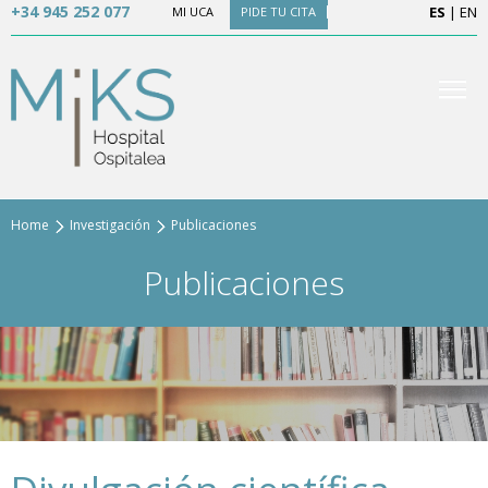
+34 945 252 077
ES
|
EN
MI UCA
PIDE TU CITA
Home
Investigación
Publicaciones
Publicaciones