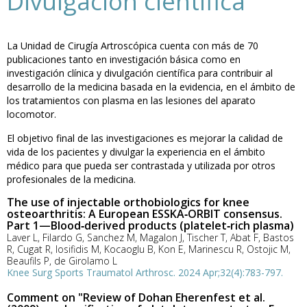
Divulgación científica
La Unidad de Cirugía Artroscópica cuenta con más de 70
publicaciones tanto en investigación básica como en
investigación clínica y divulgación científica para contribuir al
desarrollo de la medicina basada en la evidencia, en el ámbito de
los tratamientos con plasma en las lesiones del aparato
locomotor.
El objetivo final de las investigaciones es mejorar la calidad de
vida de los pacientes y divulgar la experiencia en el ámbito
médico para que pueda ser contrastada y utilizada por otros
profesionales de la medicina.
The use of injectable orthobiologics for knee
osteoarthritis: A European ESSKA‐ORBIT consensus.
Part 1—Blood‐derived products (platelet‐rich plasma)
Laver L, Filardo G, Sanchez M, Magalon J, Tischer T, Abat F, Bastos
R, Cugat R, Iosifidis M, Kocaoglu B, Kon E, Marinescu R, Ostojic M,
Beaufils P, de Girolamo L
Knee Surg Sports Traumatol Arthrosc. 2024 Apr;32(4):783-797.
Comment on "Review of Dohan Eherenfest et al.