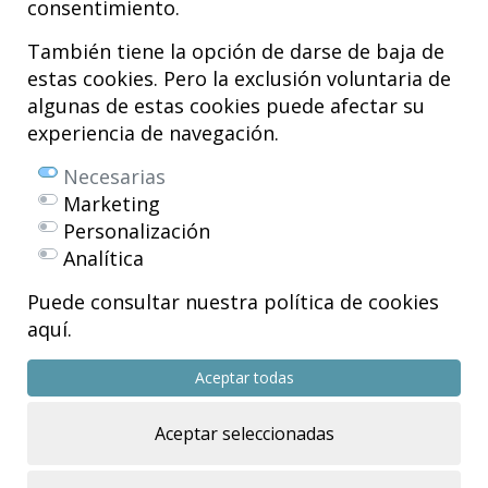
consentimiento.
Hospital MiKS Ospitalea
C/ Duque de Wellington, 33
También tiene la opción de darse de baja de
01010 - Vitoria-Gasteiz
estas cookies. Pero la exclusión voluntaria de
Tel. +34 945 252 077
algunas de estas cookies puede afectar su
pacientes@hospitalmiks.com
experiencia de navegación.
El Hospital MiKS es un centro innovador dedicado a la
atención integral
Necesarias
de patologías del
sistema musculoesquelético
, tanto en edad
Marketing
pediátrica como adulta, que combina servicios médicos avanzados con
Personalización
investigación, formación y divulgación en
medicina regenerativa
.
Analítica
Mikel Sánchez, MD PhD.
Licenciado en Medicina y Cirugía.
Puede consultar nuestra política de cookies
aquí.
Copyright © 2026
Todos los derechos reservados
Aceptar todas
R.P.S. Nº 99/25
Aceptar seleccionadas
Eficiencia energética – NextGenerationEU
Diseño web >>
Sobreblanco Estudio