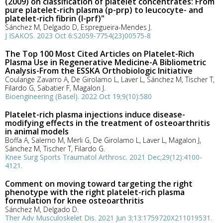
(2009) on classification of platelet concentrates: From
pure platelet-rich plasma (p-prp) to leucocyte- and
platelet-rich fibrin (l-prf)"
Sánchez M, Delgado D, Espregueira-Mendes J.
J ISAKOS. 2023 Oct 6:S2059-7754(23)00575-8
The Top 100 Most Cited Articles on Platelet-Rich
Plasma Use in Regenerative Medicine-A Bibliometric
Analysis-From the ESSKA Orthobiologic Initiative
Coulange Zavarro A, De Girolamo L, Laver L, Sánchez M, Tischer T,
Filardo G, Sabatier F, Magalon J.
Bioengineering (Basel). 2022 Oct 19;9(10):580
Platelet-rich plasma injections induce disease-
modifying effects in the treatment of osteoarthritis
in animal models
Boffa A, Salerno M, Merli G, De Girolamo L, Laver L, Magalon J,
Sánchez M, Tischer T, Filardo G.
Knee Surg Sports Traumatol Arthrosc. 2021 Dec;29(12):4100-
4121.
Comment on moving toward targeting the right
phenotype with the right platelet-rich plasma
formulation for knee osteoarthritis
Sánchez M, Delgado D.
Ther Adv Musculoskelet Dis. 2021 Jun 3;13:1759720X211019531.