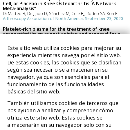
Cell, or Placebo in Knee Osteoarthritis: A Network
Meta-analysis”
Di Matteo B, Delgado D, Sánchez M, Cole BJ, Rodeo SA, Kon E
Arthroscopy Association of North America, September 23, 2020
Platelet-rich plasma for the treatment of knee
osteoarthritis: an expert opinion and proposal for a
novel classification and coding system
Sánchez M, Delgado D, Kon E, Di Matteo B, Cole BJ, Dorotei A,
Este sitio web utiliza cookies para mejorar su
Dragoo JL, Filardo G, Fortier LA, Giuffrida A, Jo CH, Magalon J,
Malanga GA, Mishra A, Nakamura N, Rodeo SA, Sampson S
experiencia mientras navega por el sitio web.
Expert Opinion on Biological Therapy, 20:12, 1447-1460
De estas cookies, las cookies que se clasifican
según sea necesario se almacenan en su
1
2
3
...
navegador, ya que son esenciales para el
funcionamiento de las funcionalidades
básicas del sitio web.
También utilizamos cookies de terceros que
nos ayudan a analizar y comprender cómo
utiliza este sitio web. Estas cookies se
almacenarán en su navegador solo con su