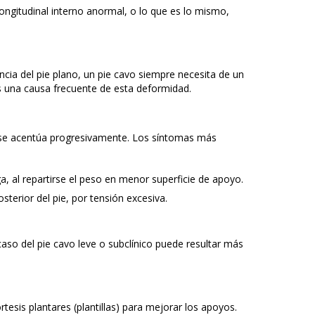
longitudinal interno anormal, o lo que es lo mismo,
ncia del pie plano, un pie cavo siempre necesita de un
s una causa frecuente de esta deformidad.
o se acentúa progresivamente. Los síntomas más
ga, al repartirse el peso en menor superficie de apoyo.
osterior del pie, por tensión excesiva.
caso del pie cavo leve o subclínico puede resultar más
tesis plantares (plantillas) para mejorar los apoyos.