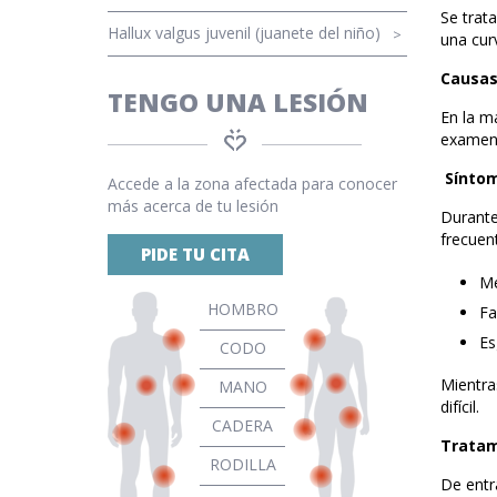
Se trat
Hallux valgus juvenil (juanete del niño)
una curv
Causa
TENGO UNA LESIÓN
En la m
examen 
Sínto
Accede a la zona afectada para conocer
más acerca de tu lesión
Durante
frecuen
PIDE TU CITA
Me
HOMBRO
Fa
Es
CODO
Mientra
MANO
difícil.
CADERA
Tratam
RODILLA
De entr