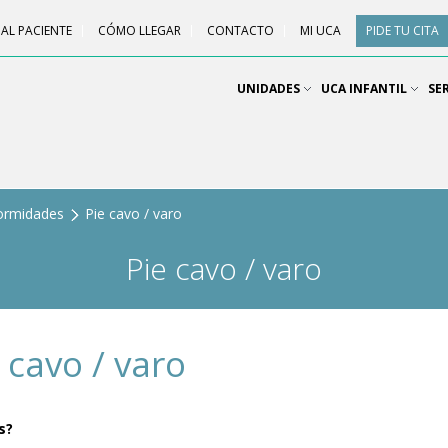
AL PACIENTE
CÓMO LLEGAR
CONTACTO
MI UCA
PIDE TU CITA
UNIDADES
UCA INFANTIL
SE
ormidades
Pie cavo / varo
Pie cavo / varo
 cavo / varo
s?