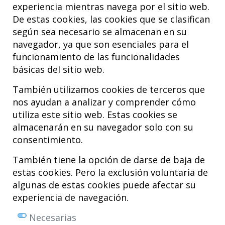
experiencia mientras navega por el sitio web.
comunicaciones en congresos nacionales e internacionales
(SECOT, SCLECARTO, EFORT), recibiendo varios premios por su
De estas cookies, las cookies que se clasifican
labor clínica y académica.
según sea necesario se almacenan en su
navegador, ya que son esenciales para el
funcionamiento de las funcionalidades
básicas del sitio web.
También utilizamos cookies de terceros que
nos ayudan a analizar y comprender cómo
utiliza este sitio web. Estas cookies se
almacenarán en su navegador solo con su
consentimiento.
Hospital MiKS Ospitalea
C/ Duque de Wellington, 33
También tiene la opción de darse de baja de
01010 - Vitoria-Gasteiz
estas cookies. Pero la exclusión voluntaria de
Tel. +34 945 252 077
algunas de estas cookies puede afectar su
pacientes@hospitalmiks.com
experiencia de navegación.
El Hospital MiKS es un centro innovador dedicado a la
atención integral
Necesarias