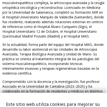
musculoesquelética compleja, la artroscopia avanzada y la cirugía
ortopédica oncológica y reconstructiva. Licenciado en Medicina
por la Universidad de Salamanca, completó su formación MIR en
el Hospital Universitario Marqués de Valdecilla (Santander), donde
fue residente, realizando además rotaciones externas en centros
de referencia como el Hospital Álvaro Cunqueiro (Vigo), el
Hospital Universitario 12 de Octubre, el Hospital Universitario
Quirónsalud Madrid Pozuelo (Madrid) y el Hospital MiKS.
En la actualidad, forma parte del equipo del Hospital MiKS, donde
desarrolla su labor asistencial en las Unidades de Artroscopia
Avanzada, Terapia Biológica Avanzada y Unidad de Mano. Su
práctica se orienta al tratamiento integral de las patologías del
sistema musculoesquelético, incorporando técnicas
mínimamente invasivas y terapias regenerativas basadas en la
evidencia científica.
Comprometido con la docencia y la investigación, fue profesor
Asociado en la Universidad de Cantabria (2023–2025) y ha
colaborado en la formación de residentes y médicos en distintos
cursos y talleres. Es autor de múltiples publicaciones científicas y
capítulos de libros —como
Manual Básico de Urgencias en
Este sitio web utiliza cookies para mejorar su
Traumatología
(Elsevier)— y ha participado en numerosas