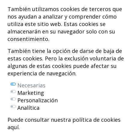
También utilizamos cookies de terceros que
nos ayudan a analizar y comprender cómo
utiliza este sitio web. Estas cookies se
almacenarán en su navegador solo con su
consentimiento.
Hospital MiKS Ospitalea
C/ Duque de Wellington, 33
También tiene la opción de darse de baja de
01010 - Vitoria-Gasteiz
estas cookies. Pero la exclusión voluntaria de
Tel. +34 945 252 077
algunas de estas cookies puede afectar su
pacientes@hospitalmiks.com
experiencia de navegación.
El Hospital MiKS es un centro innovador dedicado a la
atención integral
Necesarias
de patologías del
sistema musculoesquelético
, tanto en edad
Marketing
pediátrica como adulta, que combina servicios médicos avanzados con
Personalización
investigación, formación y divulgación en
medicina regenerativa
.
Analítica
Mikel Sánchez, MD PhD.
Licenciado en Medicina y Cirugía.
Puede consultar nuestra política de cookies
aquí.
Copyright © 2026