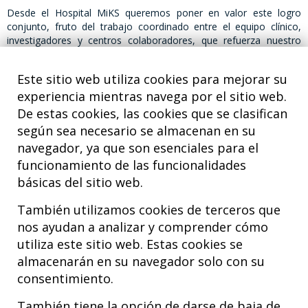
Desde el Hospital MiKS queremos poner en valor este logro
conjunto, fruto del trabajo coordinado entre el equipo clínico,
investigadores y centros colaboradores, que refuerza nuestro
compromiso con la investigación y la mejora continua de los
tratamientos para los pacientes.
Este sitio web utiliza cookies para mejorar su
experiencia mientras navega por el sitio web.
De estas cookies, las cookies que se clasifican
según sea necesario se almacenan en su
navegador, ya que son esenciales para el
funcionamiento de las funcionalidades
básicas del sitio web.
También utilizamos cookies de terceros que
nos ayudan a analizar y comprender cómo
utiliza este sitio web. Estas cookies se
almacenarán en su navegador solo con su
consentimiento.
Hospital MiKS Ospitalea
C/ Duque de Wellington, 33
También tiene la opción de darse de baja de