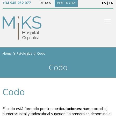
+34 945 252 077
ES
|
EN
MI UCA
PIDE TU CITA
Home
Patologías
Codo
Codo
Codo
El codo está formado por tres
articulaciones
: humerorradial,
humerocubital y radiocubital superior. La primera se denomina a