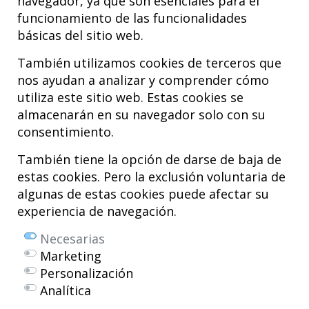
navegador, ya que son esenciales para el
funcionamiento de las funcionalidades
básicas del sitio web.
También utilizamos cookies de terceros que
nos ayudan a analizar y comprender cómo
utiliza este sitio web. Estas cookies se
almacenarán en su navegador solo con su
consentimiento.
Hospital MiKS Ospitalea
C/ Duque de Wellington, 33
También tiene la opción de darse de baja de
01010 - Vitoria-Gasteiz
estas cookies. Pero la exclusión voluntaria de
Tel. +34 945 252 077
algunas de estas cookies puede afectar su
pacientes@hospitalmiks.com
experiencia de navegación.
El Hospital MiKS es un centro innovador dedicado a la
atención integral
Necesarias
de patologías del
sistema musculoesquelético
, tanto en edad
Marketing
pediátrica como adulta, que combina servicios médicos avanzados con
Personalización
investigación, formación y divulgación en
medicina regenerativa
.
Analítica
Mikel Sánchez, MD PhD.